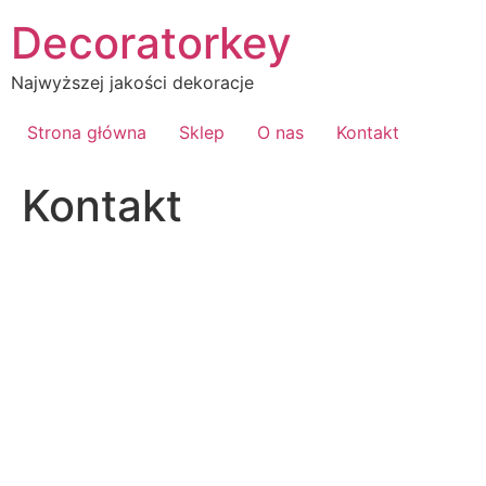
Przejdź
Decoratorkey
do
treści
Najwyższej jakości dekoracje
Strona główna
Sklep
O nas
Kontakt
Kontakt