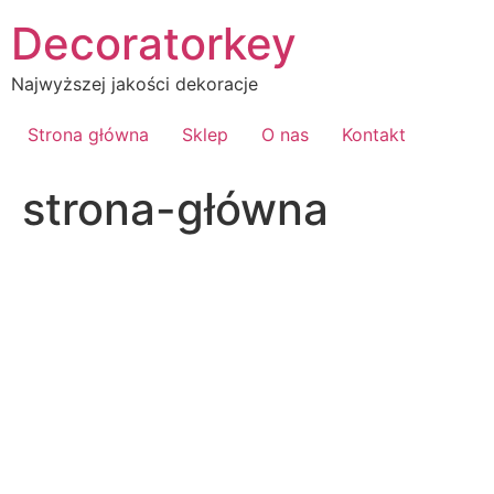
Przejdź
Decoratorkey
do
treści
Najwyższej jakości dekoracje
Strona główna
Sklep
O nas
Kontakt
strona-główna